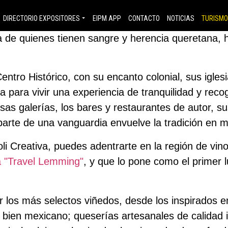
 IR?
DIRECTORIO EXPOSITORES
EIPM APP
CONTACTO
NOTICIAS
TURISM
te calidad de vida, que ha atraído a ciudadanos 
ica de quienes tienen sangre y herencia queretana, 
Centro Histórico, con su encanto colonial, sus igle
a para vivir una experiencia de tranquilidad y reco
s galerías, los bares y restaurantes de autor, su
 parte de una vanguardia envuelve la tradición en 
li Creativa, puedes adentrarte en la región de vin
da "Travel Lemming"
, y que lo pone como el primer 
r los más selectos viñedos, desde los inspirados 
 bien mexicano; queserías artesanales de calidad i