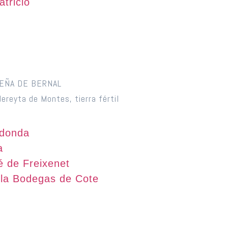
atricio
PEÑA DE BERNAL
ereyta de Montes, tierra fértil
edonda
a
é de Freixenet
ola Bodegas de Cote