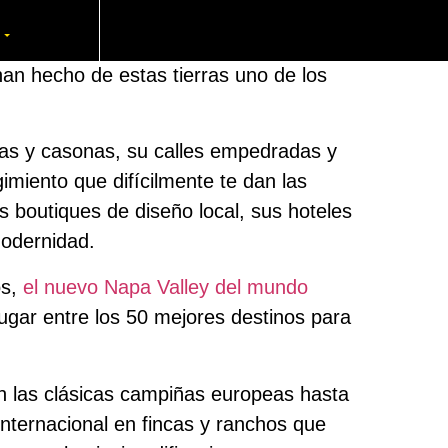
O
del mundo para quienes hoy es un hogar,
han hecho de estas tierras uno de los
sias y casonas, su calles empedradas y
gimiento que difícilmente te dan las
s boutiques de diseño local, sus hoteles
modernidad.
os,
el nuevo Napa Valley del mundo
lugar entre los 50 mejores destinos para
en las clásicas campiñas europeas hasta
nternacional en fincas y ranchos que