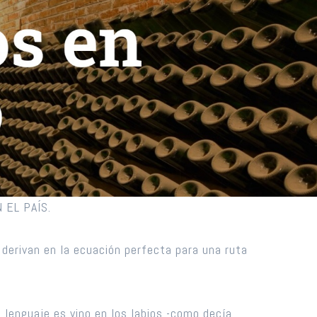
 EL PAÍS.
s derivan en la ecuación perfecta para una ruta
 lenguaje es vino en los labios -como decía