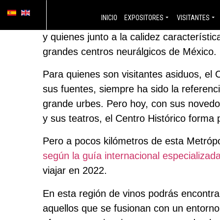
¿QUÉ ESTÁ PASANDO EN QUERÉTARO QUE TODOS QUIEREN
INICIO
EXPOSITORES
VISITANTES
A Querétaro se le conoce por su excelen
y quienes junto a la calidez característ
grandes centros neurálgicos de México.
Para quienes son visitantes asiduos, el 
sus fuentes, siempre ha sido la referenci
grande urbes. Pero hoy, con sus novedosa
y sus teatros, el Centro Histórico forma
Pero a pocos kilómetros de esta Metrópo
según la guía internacional especializa
viajar en 2022.
En esta región de vinos podrás encontra
aquellos que se fusionan con un entorno