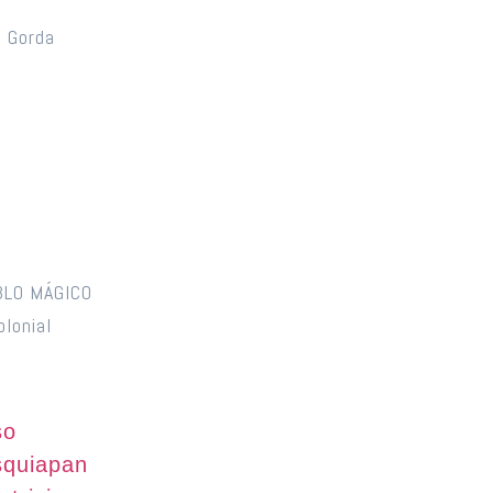
a Gorda
BLO MÁGICO
lonial
so
squiapan