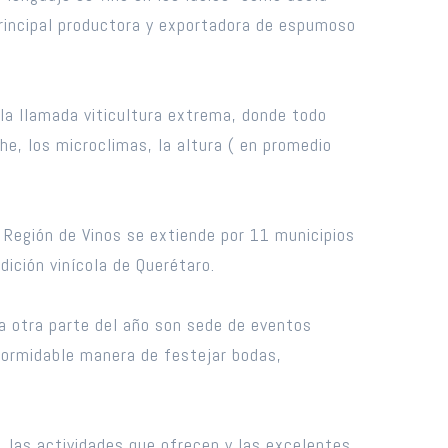
principal productora y exportadora de espumoso
 la llamada viticultura extrema, donde todo
he, los microclimas, la altura ( en promedio
 Región de Vinos se extiende por 11 municipios
ición vinícola de Querétaro.
la otra parte del año son sede de eventos
 formidable manera de festejar bodas,
 las actividades que ofrecen y las excelentes