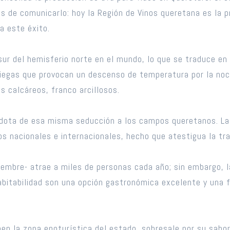
as de comunicarlo: hoy la Región de Vinos queretana es la 
a este éxito.
sur del hemisferio norte en el mundo, lo que se traduce en
raniegas que provocan un descenso de temperatura por la noc
s calcáreos, franco arcillosos.
d dota de esa misma seducción a los campos queretanos. La
s nacionales e internacionales, hecho que atestigua la trad
iembre- atrae a miles de personas cada año; sin embargo, 
 habitabilidad son una opción gastronómica excelente y una
 la zona enoturística del estado, sobresale por su sabor,