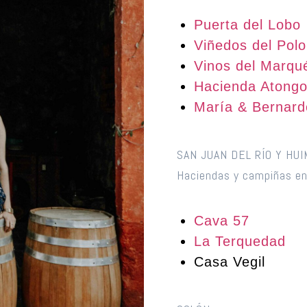
Puerta del Lobo
Viñedos del Polo
Vinos del Marqu
Hacienda Atong
María & Bernard
SAN JUAN DEL RÍO Y HU
Haciendas y campiñas en
Cava 57
La Terquedad
Casa Vegil