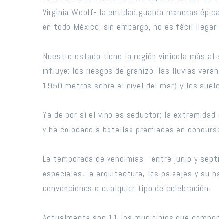
Virginia Woolf- la entidad guarda maneras épic
en todo México; sin embargo, no es fácil llegar 
Nuestro estado tiene la región vinícola más al 
influye: los riesgos de granizo, las lluvias ve
1950 metros sobre el nivel del mar) y los suelo
Ya de por sí el vino es seductor; la extremida
y ha colocado a botellas premiadas en concurso
La temporada de vendimias - entre junio y sept
especiales, la arquitectura, los paisajes y su
convenciones o cualquier tipo de celebración.
Actualmente son 11 los municipios que componen