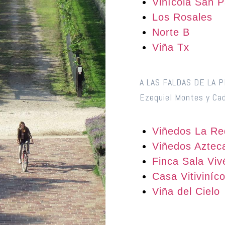
Vinícola San P
Los Rosales
Norte B
Viña Tx
A LAS FALDAS DE LA 
Ezequiel Montes y Cad
Viñedos La R
Viñedos Aztec
Finca Sala Viv
Casa Vitiviníc
Viña del Cielo