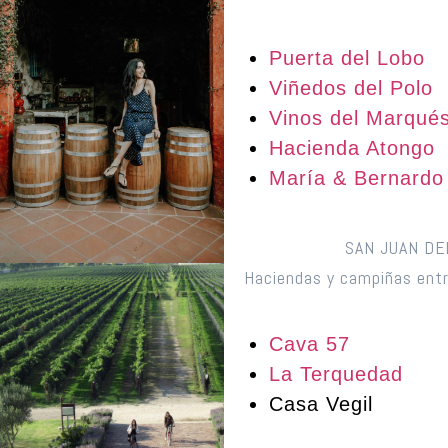
Puerta del Lobo
Viñedos del Polo
Vinos del Marqué
Hacienda Atongo
María & Bernardo
SAN JUAN DE
Haciendas y campiñas entr
Cava 57
La Terquedad
Casa Vegil