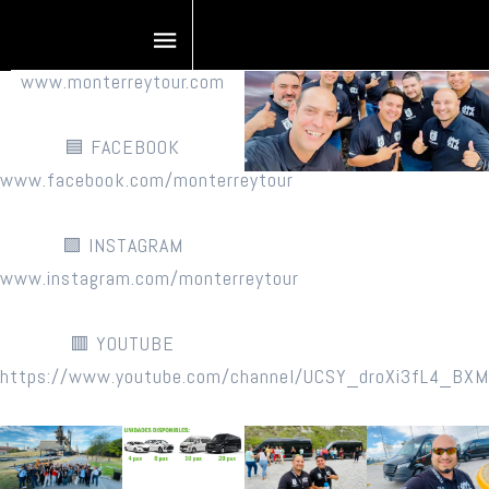
TOURS EN MONTERREY
⬛️ PÁGINA WEB
www.monterreytour.com
🟦 FACEBOOK
www.facebook.com/monterreytour
🟪 INSTAGRAM
www.instagram.com/monterreytour
🟥 YOUTUBE
https://www.youtube.com/channel/UCSY_droXi3fL4_BX